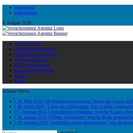
Impressum
Datenschutz
8. August 2026
Altersvorsorge
Gewerbeversicherung
Haftpflichtversicherung
Hausversicherung
KFZ-Versicherung
Krankenversicherung
Risiko
Recht
Schlaue News
[ 26. Mai 2026 ]
Hydraulikkomponenten: Wenn das Ganze mehr w
[ 30. April 2026 ]
Lärm am Arbeitsplatz: Der richtige Gehörsch
[ 5. Februar 2026 ]
Empfängnisverhütung: Welche Kosten übe
[ 26. Januar 2026 ]
Pflege finanzieren: Welche Rolle gesetzlic
[ 19. August 2025 ]
Rechtlich sicher durchstarten: Was du beim
Suchen