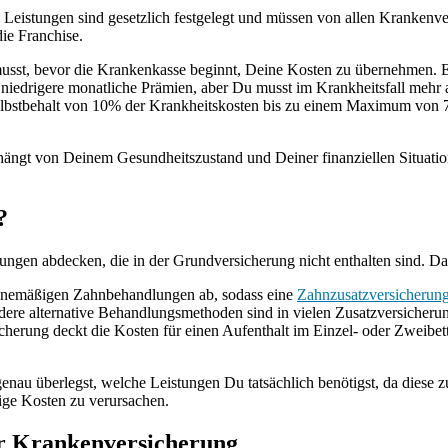
ie Leistungen sind gesetzlich festgelegt und müssen von allen Krankenv
ie Franchise.
n musst, bevor die Krankenkasse beginnt, Deine Kosten zu übernehmen.
niedrigere monatliche Prämien, aber Du musst im Krankheitsfall mehr 
lbstbehalt von 10% der Krankheitskosten bis zu einem Maximum von 700
 hängt von Deinem Gesundheitszustand und Deiner finanziellen Situati
?
tungen abdecken, die in der Grundversicherung nicht enthalten sind. D
tinemäßigen Zahnbehandlungen ab, sodass eine
Zahnzusatzversicherun
re alternative Behandlungsmethoden sind in vielen Zusatzversicherun
icherung deckt die Kosten für einen Aufenthalt im Einzel- oder Zweib
enau überlegst, welche Leistungen Du tatsächlich benötigst, da diese z
ige Kosten zu verursachen.
er Krankenversicherung