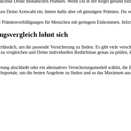
ranchise Deine monatlichen Prämien. Wenn Du in der Regel gesund bist 
en Deine Arztwahl ein, bieten dafür aber oft günstigere Prämien. Du ve
ale Prämienverbilligungen für Menschen mit geringem Einkommen. Info
gsvergleich lohnt sich
rlässlich, um die passende Versicherung zu finden. Es gibt viele vers
zu vergleichen und Deine individuellen Bedürfnisse genau zu prüfen, kan
erung abschließt oder ein alternatives Versicherungsmodell wählst, di
ichsportale, um die besten Angebote zu finden und so das Maximum au