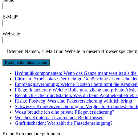
E-Mail
*
Webseite
Meinen Namen, E-Mail und Website in diesem Browser speichern,
Hydraulikkomponenten: Wenn das Ganze mehr wert ist als die 
Lärm am Arbeitsplatz: Der richtige Gehörschutz als entscheide
Empfängnisverhütung: Welche Kosten übernimmt die Kranken
Pflege finanzieren: Welche Rolle gesetzliche und private Absic
Rechtlich sicher durchstarten: Was du beim Apothekenbetrieb au
Risiko Postweg: Was eine Paketversicherung wirklich bringt
Schweizer Krankenversicherung im Vergleich: So findest Du d
Wozu brauche ich eine private Pflegeversicherung?
Welches Konto passt zu meinen Bedürfnissen
Graffitischaden: Wer zahlt die Fassadenreinigung?
Keine Kommentare gefunden.