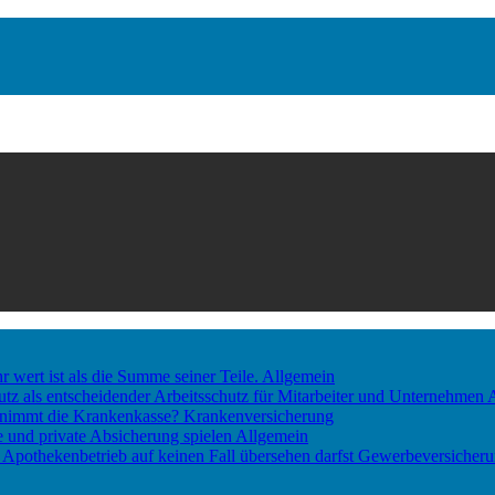
ert ist als die Summe seiner Teile.
Allgemein
utz als entscheidender Arbeitsschutz für Mitarbeiter und Unternehmen
rnimmt die Krankenkasse?
Krankenversicherung
he und private Absicherung spielen
Allgemein
 Apothekenbetrieb auf keinen Fall übersehen darfst
Gewerbeversicher