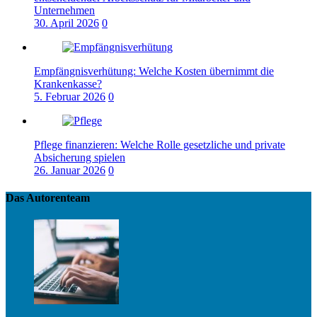
Unternehmen
30. April 2026
0
Empfängnisverhütung: Welche Kosten übernimmt die
Krankenkasse?
5. Februar 2026
0
Pflege finanzieren: Welche Rolle gesetzliche und private
Absicherung spielen
26. Januar 2026
0
Das Autorenteam