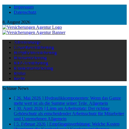
Impressum
Datenschutz
8. August 2026
Altersvorsorge
Gewerbeversicherung
Haftpflichtversicherung
Hausversicherung
KFZ-Versicherung
Krankenversicherung
Risiko
Recht
Schlaue News
[ 26. Mai 2026 ]
Hydraulikkomponenten: Wenn das Ganze
mehr wert ist als die Summe seiner Teile.
Allgemein
[ 30. April 2026 ]
Lärm am Arbeitsplatz: Der richtige
Gehörschutz als entscheidender Arbeitsschutz für Mitarbeiter
und Unternehmen
Allgemein
[ 5. Februar 2026 ]
Empfängnisverhütung: Welche Kosten