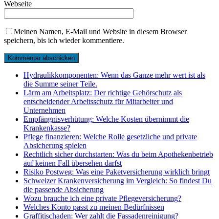
Webseite
Meinen Namen, E-Mail und Website in diesem Browser
speichern, bis ich wieder kommentiere.
Hydraulikkomponenten: Wenn das Ganze mehr wert ist als
die Summe seiner Teile.
Lärm am Arbeitsplatz: Der richtige Gehörschutz als
entscheidender Arbeitsschutz für Mitarbeiter und
Unternehmen
Empfängnisverhütung: Welche Kosten übernimmt die
Krankenkasse?
Pflege finanzieren: Welche Rolle gesetzliche und private
Absicherung spielen
Rechtlich sicher durchstarten: Was du beim Apothekenbetrieb
auf keinen Fall übersehen darfst
Risiko Postweg: Was eine Paketversicherung wirklich bringt
Schweizer Krankenversicherung im Vergleich: So findest Du
die passende Absicherung
Wozu brauche ich eine private Pflegeversicherung?
Welches Konto passt zu meinen Bedürfnissen
Graffitischaden: Wer zahlt die Fassadenreinigung?